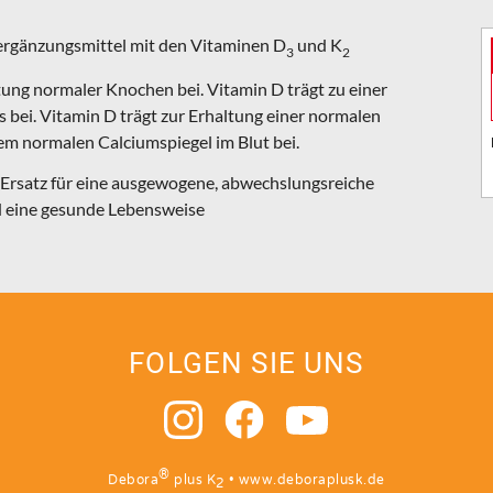
rgänzungsmittel mit den Vitaminen D
und K
3
2
tung normaler Knochen bei. Vitamin D trägt zu einer
ei. Vitamin D trägt zur Erhaltung einer normalen
m normalen Calciumspiegel im Blut bei.
Ersatz für eine ausgewogene, abwechslungsreiche
 eine gesunde Lebensweise
FOLGEN SIE UNS
®
Debora
plus K
•
www.deboraplusk.de
2